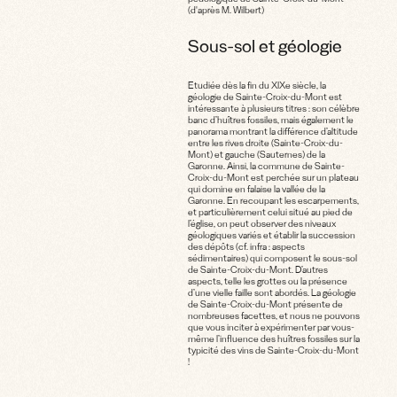
pédologique de Sainte-Croix-du-Mont
(d'après M. Wilbert)
Sous-sol et géologie
Etudiée dès la fin du XIXe siècle, la
géologie de Sainte-Croix-du-Mont est
intéressante à plusieurs titres : son célèbre
banc d’huîtres fossiles, mais également le
panorama montrant la différence d’altitude
entre les rives droite (Sainte-Croix-du-
Mont) et gauche (Sauternes) de la
Garonne. Ainsi, la commune de Sainte-
Croix-du-Mont est perchée sur un plateau
qui domine en falaise la vallée de la
Garonne. En recoupant les escarpements,
et particulièrement celui situé au pied de
l’église, on peut observer des niveaux
géologiques variés et établir la succession
des dépôts (cf. infra : aspects
sédimentaires) qui composent le sous-sol
de Sainte-Croix-du-Mont. D’autres
aspects, telle les grottes ou la présence
d’une vielle faille sont abordés. La géologie
de Sainte-Croix-du-Mont présente de
nombreuses facettes, et nous ne pouvons
que vous inciter à expérimenter par vous-
même l’influence des huîtres fossiles sur la
typicité des vins de Sainte-Croix-du-Mont
!