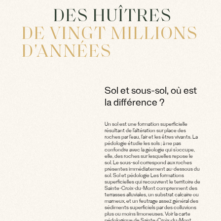
DES HUÎTRES
DE VINGT MILLIONS
D'ANNÉES
Sol et sous-sol, où est
la différence ?
Un sol est une formation superficielle
résultant de l’altération sur place des
roches par l’eau, l’air et les êtres vivants. La
pédologie étudie les sols ; à ne pas
confondre avec la géologie qui s’occupe,
elle, des roches sur lesquelles repose le
sol. Le sous-sol correspond aux roches
présentes immédiatement au-dessous du
sol. Sol et pédologie Les formations
superficielles qui recouvrent le territoire de
Sainte-Croix-du-Mont comprennent des
terrasses alluviales, un substrat calcaire ou
marneux, et un feutrage assez général des
sédiments superficiels par des colluvions
plus ou moins limoneuses. Voir la carte