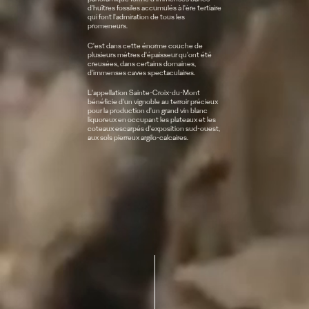
panoramique formé d'immenses bancs
d'huîtres fossiles accumulés à l'ère tertiaire
qui font l'admiration de tous les
promeneurs.
C'est dans cette énorme couche de
plusieurs mètres d'épaisseur qu'ont été
creusées, dans certains domaines,
d'immenses caves spectaculaires.
L'appellation Sainte-Croix-du-Mont
bénéficie d'un vignoble au terroir précieux
pour la production d'un grand vin blanc
liquoreux en occupant les plateaux et les
coteaux escarpés d'exposition sud-ouest,
aux sols pierreux argilo-calcaires.