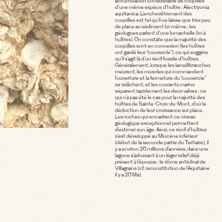
accumulation considérable de coquilles
d’une même espèce d’huître : Alectryonia
aquitanica. L’enchevêtrement des
coquilles est tel qu’il ne laisse que très peu
de place au sédiment lui-même ; les
géologues parlent d’une lumachelle (ici à
huîtres). On constate que la majorité des
coquilles sont en connexion (les huîtres
ont gardé leur “couvercle”), ce qui suggère
qu’il s’agit là d’un récif fossile d’huîtres.
Généralement, lorsque les lamellibranches
meurent, les muscles qui commandent
l’ouverture et la fermeture du “couvercle”
se relâchent, et les courants marins
séparent rapidement les deux valves ; ce
qui n’a pas été le cas pour la majorité des
huîtres de Sainte-Croix-du-Mont, d’où la
déduction de leur croissance sur place.
Les roches qui encadrent ce niveau
géologique exceptionnel permettent
d’estimer son âge. Ainsi, ce récif d’huîtres
s’est développé au Miocène inférieur
(début de la seconde partie du Tertiaire), il
y a environ 20 millions d’années, dans une
lagune s’adossant à un léger relief déjà
présent à l’époque : le dôme anticlinal de
Villagrains (cf. reconstitution de l’Aquitaine
il y a 20 Ma).