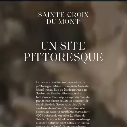
SAINTE CROIX
DU MONT
UN SITE
PITTORESQUE
La nature a doublement favorisé cette
petite région située à une quarantaine de
kilomètres au Sud de Bordeaux, face au
Sauternais. Un site pittoresque et un
terroir exceptionnel pour la production de
grands vins blancs liquoreux, dominent la
rive droite de la Garonne de plus d'une
centaine de mètres. L'ensemble de la
commune s'étend sur 850 hectares dont
450 hectares de vignoble. Le village de
Sainte-Croix-du-Mont recèle une étrange
curiosité naturelle. Il est bâti sur un plateau