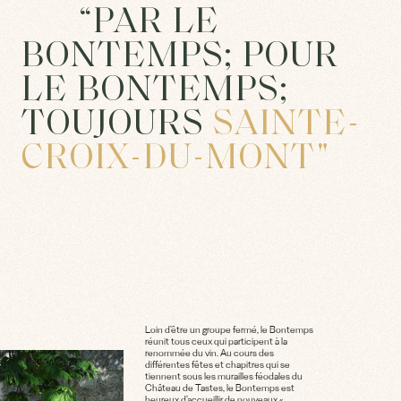
“PAR LE
BONTEMPS; POUR
LE BONTEMPS;
TOUJOURS
SAINTE-
CROIX-DU-MONT"
Loin d’être un groupe fermé, le Bontemps
réunit tous ceux qui participent à la
renommée du vin. Au cours des
différentes fêtes et chapitres qui se
tiennent sous les murailles féodales du
Château de Tastes, le Bontemps est
heureux d’accueillir de nouveaux «