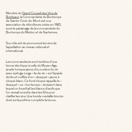
Membre du
Grand Conseil des Vins de
Bordeaux
, la Commanderie du Bontemps
de Sainte-Croix-du-Mont est une
association de viticulteurs créée en 1963,
sous le parrainage de la commanderie du
Bontemps du Médoc et de Sauternes.
Son rôle est de promouvoir les vins de
l’appellation au niveau national et
international.
Les commandeurs sont revêtus d’une
tenue identique à celle du Moyen Age,
ample tunique jaune d’or, couleur du vin
avec épitoge rouge « lie de vin » sur l’épaule
droite et coiffés d’un « desquet » jaune à
cloqué blanc. Ce fond cloqué rappelle le «
desquet » ou « bontemps », récipient dans
lequel on fouettait les blancs d’œufs que
l’on versait ensuite dans les fûts pour
clarifier les vins. Une lourde médaille bronze
doré sur la poitrine complète la tenue.