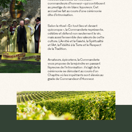
commandeurs d’honneur » qui contribuent
au prestige du vin blanc liquoreux. Cet
accueil se fait au cours d'une cérémonie
dite d'intronisation.
Selon le rituel « En tout lieu et devant
quiconque », la Commanderie représente,
célèbre et défend non seulement le vin,
mais aussi l’ensemble des valeurs de cette
culture. L’Amitié et la Gaieté, la Spiritualité
et l’Art, la Fidélité à la Terre et le Respect
de la Tradition.
Amateurs, épicuriens, la Commanderie
vous propose de la rejoindre en passant
l’épreuve de l’intronisation : il s'agit de la
cérémonie se déroulant au cours d’un
Chapitre où les impétrants sont élevés au
grade de Commandeur d’Honneur.